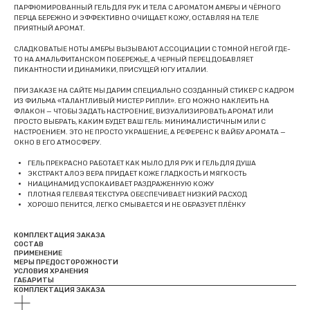
ПАРФЮМИРОВАННЫЙ ГЕЛЬ ДЛЯ РУК И ТЕЛА С АРОМАТОМ АМБРЫ И ЧЁРНОГО
ПЕРЦА БЕРЕЖНО И ЭФФЕКТИВНО ОЧИЩАЕТ КОЖУ, ОСТАВЛЯЯ НА ТЕЛЕ
ПРИЯТНЫЙ АРОМАТ.
СЛАДКОВАТЫЕ НОТЫ АМБРЫ ВЫЗЫВАЮТ АССОЦИАЦИИ С ТОМНОЙ НЕГОЙ ГДЕ-
ТО НА АМАЛЬФИТАНСКОМ ПОБЕРЕЖЬЕ, А ЧЕРНЫЙ ПЕРЕЦ ДОБАВЛЯЕТ
ПИКАНТНОСТИ И ДИНАМИКИ, ПРИСУЩЕЙ ЮГУ ИТАЛИИ.
ПРИ ЗАКАЗЕ НА САЙТЕ МЫ ДАРИМ СПЕЦИАЛЬНО СОЗДАННЫЙ СТИКЕР С КАДРОМ
ИЗ ФИЛЬМА «ТАЛАНТЛИВЫЙ МИСТЕР РИПЛИ». ЕГО МОЖНО НАКЛЕИТЬ НА
ФЛАКОН — ЧТОБЫ ЗАДАТЬ НАСТРОЕНИЕ, ВИЗУАЛИЗИРОВАТЬ АРОМАТ ИЛИ
ПРОСТО ВЫБРАТЬ, КАКИМ БУДЕТ ВАШ ГЕЛЬ: МИНИМАЛИСТИЧНЫМ ИЛИ С
НАСТРОЕНИЕМ. ЭТО НЕ ПРОСТО УКРАШЕНИЕ, А РЕФЕРЕНС К ВАЙБУ АРОМАТА —
ОКНО В ЕГО АТМОСФЕРУ.
ГЕЛЬ ПРЕКРАСНО РАБОТАЕТ КАК МЫЛО ДЛЯ РУК И ГЕЛЬ ДЛЯ ДУША
ЭКСТРАКТ АЛОЭ ВЕРА ПРИДАЕТ КОЖЕ ГЛАДКОСТЬ И МЯГКОСТЬ
НИАЦИНАМИД УСПОКАИВАЕТ РАЗДРАЖЕННУЮ КОЖУ
ПЛОТНАЯ ГЕЛЕВАЯ ТЕКСТУРА ОБЕСПЕЧИВАЕТ НИЗКИЙ РАСХОД
ХОРОШО ПЕНИТСЯ, ЛЕГКО СМЫВАЕТСЯ И НЕ ОБРАЗУЕТ ПЛЁНКУ
КОМПЛЕКТАЦИЯ ЗАКАЗА
СОСТАВ
ПРИМЕНЕНИЕ
МЕРЫ ПРЕДОСТОРОЖНОСТИ
УСЛОВИЯ ХРАНЕНИЯ
ГАБАРИТЫ
КОМПЛЕКТАЦИЯ ЗАКАЗА