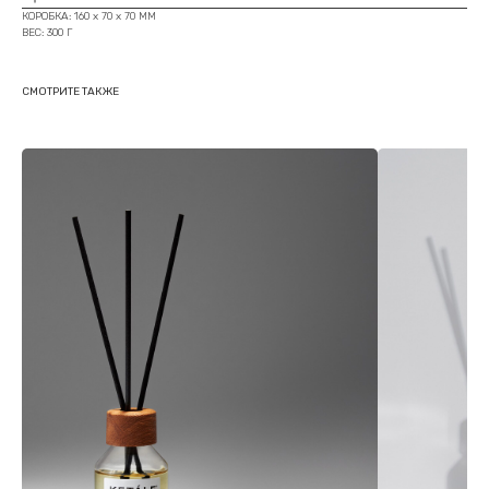
КОРОБКА: 160 х 70 х 70 ММ
ВЕС: 300 Г
СМОТРИТЕ ТАКЖЕ
ЛИНЕЙКА
KETALE
КАТАЛОГ
О ПРОЕКТЕ
ГЕЛИ ДЛЯ ДУША
ПОКУПАТЕЛЯМ
ДИФФУЗОРЫ ДЛЯ ДОМА
РАДИО KETALE
АРОМАТИЧЕСКИЕ СВЕЧИ
КОНТАКТЫ