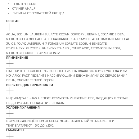
ГЕЛЬ В КОРОБКЕ
СТИКЕР AMALFI
ВИЗИТКА ОТ СОЗДАТЕЛЕЙ БРЕНДА
СОСТАВ
AQUA, SODIUM LAURETH SULFATE, COCAMIDOPROPYL BETAINE, COCAMIDE DEA,
SODIUM COCOAMPHOACETATE, FRAGRANCE, NIACINAMIDE, ALOE BARBADENSIS LEAF
JUICE, POLYQUATERNIUM-7, POTASSIUM SORBATE, SODIUM BENZOATE,
ETHYLHEXYLGLYCERIN, PHENOXYETHANOL, CITRIC ACID, TETRASODIUM EDTA,
SODIUM CHLORIDE, CI 42090, CI 16035.
ПРИМЕНЕНИЕ
НАНЕСИТЕ НЕБОЛЬШОЕ КОЛИЧЕСТВО ГЕЛЯ НА ВЛАЖНУЮ КОЖУ РУК/ТЕЛА ИЛИ
МОЧАЛКУ, РАСПРЕДЕЛИТЕ МАССИРУЮЩИМИ ДВИЖЕНИЯМИ ДО ОБРАЗОВАНИЯ
ПЕНЫ, СМОЙТЕ ТЕПЛОЙ ВОДОЙ.
МЕРЫ ПРЕДОСТОРОЖНОСТИ
ИНДИВИДУАЛЬНАЯ НЕПЕРЕНОСИМОСТЬ ИНГРЕДИЕНТОВ, ВХОДЯЩИХ В СОСТАВ.
НЕ ДОПУСКАТЬ ПОПАДАНИЯ В ГЛАЗА.
УСЛОВИЯ ХРАНЕНИЯ
В СУХОМ, ЗАЩИЩЁННОМ ОТ СВЕТА МЕСТЕ, В ЗАКРЫТОЙ УПАКОВКЕ, ПРИ
ТЕМПЕРАТУРЕ ОТ +5°С ДО +25°С.
ГАБАРИТЫ