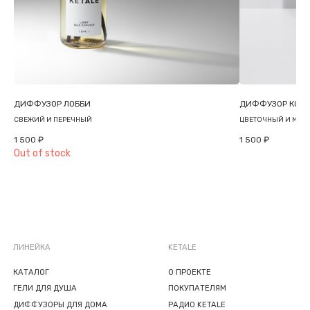
INFO@KETALE.RU
ИНСТАГРАМ*
ПУБЛИЧНАЯ ОФЕРТА
ПОЛИТИКА КОНФИДЕНЦИАЛЬНОСТИ
ПОЛЬЗОВАТЕЛЬСКОЕ СОГЛАШЕНИЕ
ДИФФУЗОР ЛОББИ
ДИФФУЗОР КОР
СВЕЖИЙ И ПЕРЕЧНЫЙ
ЦВЕТОЧНЫЙ И МУС
* МЕТА И ИНСТАГРАМ ПРИЗНАНЫ
ЭКСТРЕМИСТСКИМИ И ЗАПРЕЩЕНЫ В РОССИИ
1 500
₽
1 500
₽
Out of stock
© KETALE® 2026
ДИЗАЙН И РАЗРАБОТКА: MAINFRAME